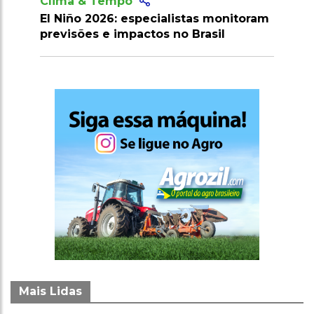
mpo
Clima & Tempo
: especialistas monitoram
El Niño se intensifica e al
impactos no Brasil
para ondas de calor, incê
queda nas chuvas
Mais Lidas