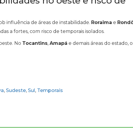
ilidades no oeste e risco de
b influência de áreas de instabilidade.
Roraima
e
Rondô
 a fortes, com risco de temporais isolados.
 oeste. No
Tocantins
,
Amapá
e demais áreas do estado, o
va
Sudeste
Sul
Temporais
,
,
,