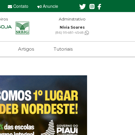
Contato
Anuncie
iros
Editor-chefe
Sebastian Eugênio
(61) 99650-2473
Artigos
Tutoriais