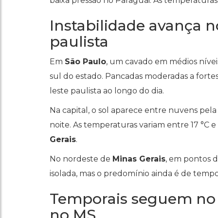
baixa pressão no Paraguai. As temperatura
Instabilidade avança n
paulista
Em
São Paulo
, um cavado em médios níveis
sul do estado. Pancadas moderadas a forte
leste paulista ao longo do dia.
Na capital, o sol aparece entre nuvens pel
noite. As temperaturas variam entre 17 °C e
Gerais
.
No nordeste de
Minas Gerais
, em pontos 
isolada, mas o predomínio ainda é de tempo
Temporais seguem no 
no MS