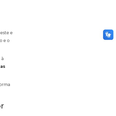
este e
o e o
 à
as
forma
r