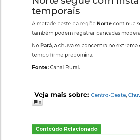
Norte segue com instab
temporais
A metade oeste da região
Norte
continua so
também podem registrar pancadas moderadas
No
Pará
, a chuva se concentra no extremo
tempo firme predomina.
Fonte:
Canal Rural.
Veja mais sobre:
Centro-Oeste
Chu
,
0
Conteúdo Relacionado