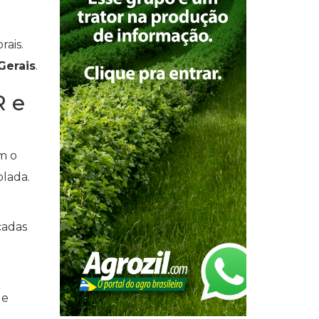
rais.
Gerais
.
R e
m o
olada.
cadas
de