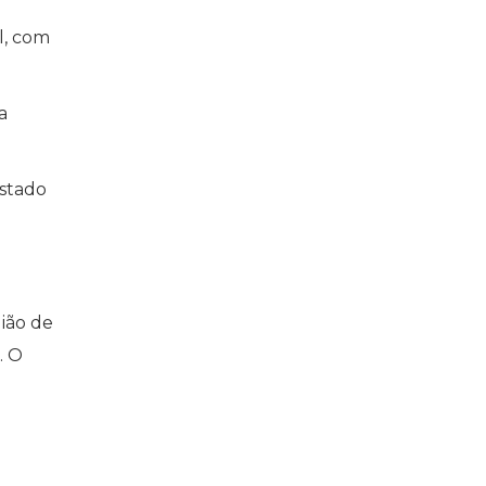
l, com
a
estado
gião de
. O