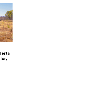
alerta
lor,