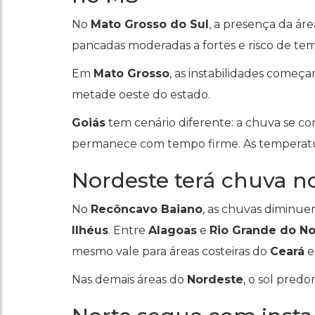
No
Mato Grosso do Sul
, a presença da ár
pancadas moderadas a fortes e risco de te
Em
Mato Grosso
, as instabilidades começ
metade oeste do estado.
Goiás
tem cenário diferente: a chuva se c
permanece com tempo firme. As temperatu
Nordeste terá chuva no l
No
Recôncavo Baiano
, as chuvas diminue
Ilhéus
. Entre
Alagoas
e
Rio Grande do No
mesmo vale para áreas costeiras do
Ceará
e
Nas demais áreas do
Nordeste
, o sol pred