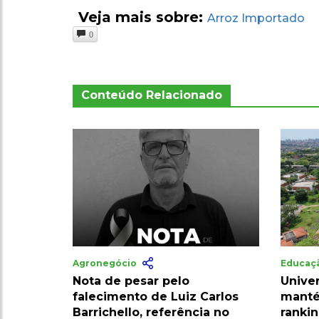
Veja mais sobre:
Arroz Importado
0
Conteúdo Relacionado
Agronegócio
Educaç
Nota de pesar pelo
Univer
falecimento de Luiz Carlos
mant
Barrichello, referência no
ranki