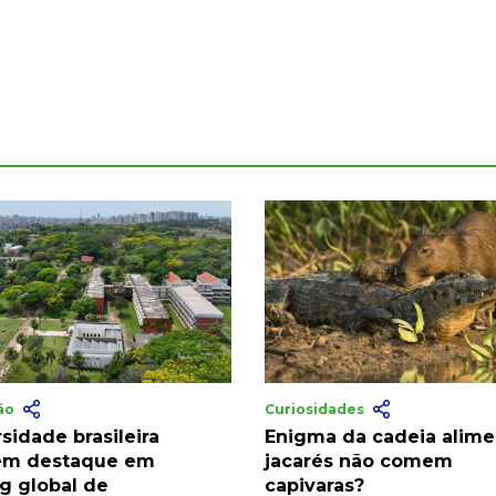
ão
Curiosidades
sidade brasileira
Enigma da cadeia alime
ém destaque em
jacarés não comem
ng global de
capivaras?