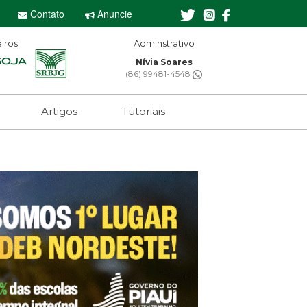
Contato
Anuncie
iros
Adminstrativo
Nívia Soares
(86) 99481-4548
Artigos
Tutoriais