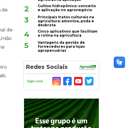
Cultivo hidropônico: conceito
2
s de
e aplicação no agronegócio
Principais tratos culturais na
3
agricultura: amontoa, poda e
desbrota
nal de
Cinco aplicativos que facilitam
4
a rotina na agricultura
União
Vantagens da gestão de
5
fornecedores para lojas
ma
agropecuárias
Redes Sociais
iro
ab,
Siga-nos!