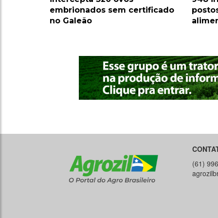
embrionados sem certificado
posto
no Galeão
alime
CONTA
(61) 99
agrozil