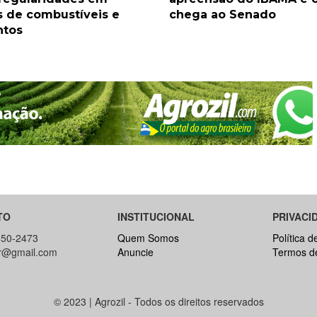
s de combustíveis e
chega ao Senado
ntos
TO
INSTITUCIONAL
PRIVACI
650-2473
Quem Somos
Política d
br@gmail.com
Anuncie
Termos d
© 2023 | Agrozil - Todos os direitos reservados