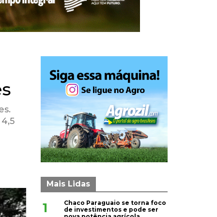
es
es.
 4,5
Mais Lidas
Chaco Paraguaio se torna foco
1
de investimentos e pode ser
nova potência agrícola