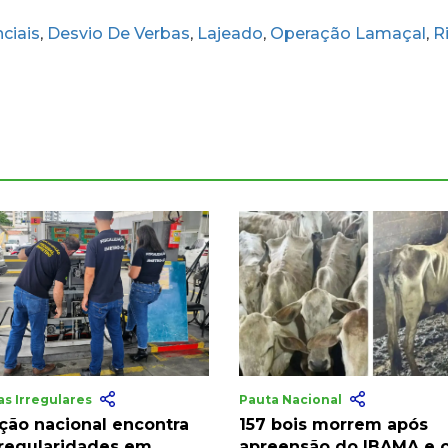
ciais
Desvio De Verbas
Lajeado
Operação Lamaçal
R
,
,
,
,
s Irregulares
Pauta Nacional
ção nacional encontra
157 bois morrem após
rregularidades em
apreensão do IBAMA e 