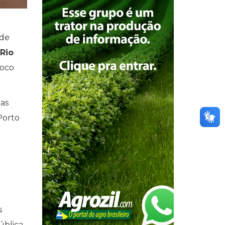
 de
Rio
foco
as
Porto
s
ública,