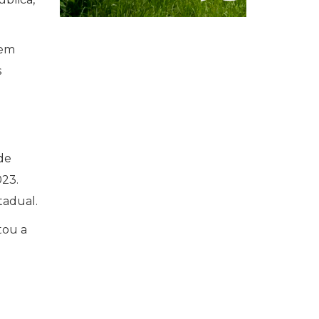
sem
s
de
023.
tadual.
tou a