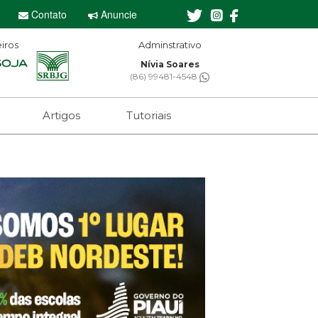
Contato
Anuncie
iros
Adminstrativo
Editor-chefe
Nívia Soares
Sebastian Eugê
(86) 99481-4548
(61) 99650-2473
Artigos
Tutoriais