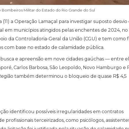
 Bombeiros Militar do Estado do Rio Grande do Sul
ra (11) a Operação Lamaçal para investigar suposto desvio
cial em municípios atingidos pelas enchentes de 2024, no
poio da Controladoria-Geral da União (CGU) e tem como 
s com base no estado de calamidade pública.
busca e apreensão em nove cidades gaúchas — entre el
aporé, Carlos Barbosa, São Leopoldo, Novo Hamburgo e 
ª Região também determinou o bloqueio de quase R$ 4,5
ação identificou possíveis irregularidades em contratos
 profissionais terceirizados, como psicólogos, assistente
de licitação foi justificada pela situação de calamidade p