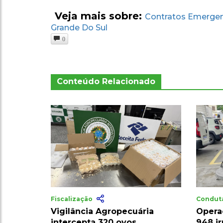
Veja mais sobre:
Contratos Emergen
Grande Do Sul
0
Conteúdo Relacionado
Fiscalização
Conduta
Vigilância Agropecuária
Opera
intercepta 320 ovos
948 i