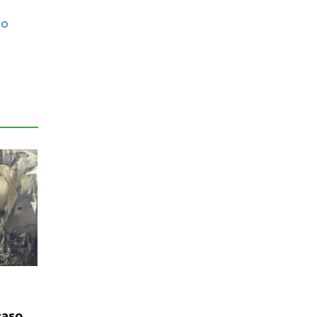
io
caso