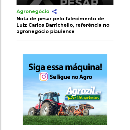
Agronegócio
Enigma da cadeia alimentar: jacarés
não comem capivaras?