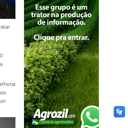
ratar
80
da
elhoria
sos
iri