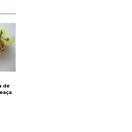
a de
meaça