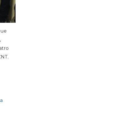
que
,
atro
CNT.
a