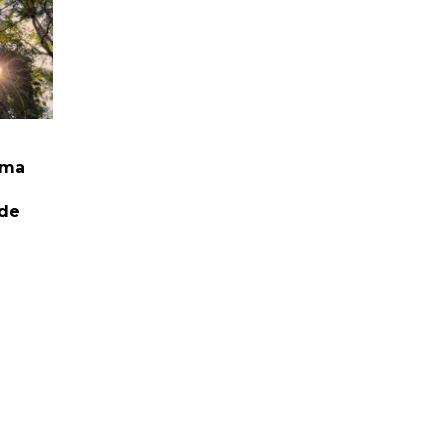
rma
 de