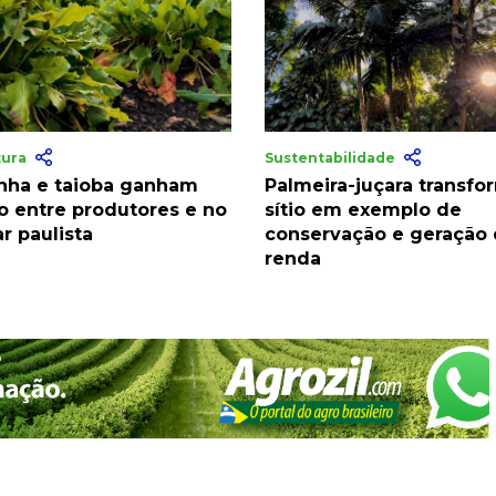
tura
Sustentabilidade
nha e taioba ganham
Palmeira-juçara transfo
o entre produtores e no
sítio em exemplo de
r paulista
conservação e geração
renda