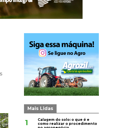
s
Mais Lidas
Calagem do solo: o que é e
1
como realizar o procedimento
no agronegócio