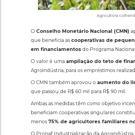
Agricultora colhend
O
Conselho Monetário Nacional (CMN)
ap
que beneficia as
cooperativas de pequeno
em financiamentos
do Programa Nacional 
O valor é uma
ampliação do teto de fin
Agroindústria, para os empréstimos realiza
O CMN também aprovou o
aumento do li
que passou de R$ 60 mil para R$ 90 mil.
Ambas as medidas têm como objetivo incen
beneficiam cooperativas singulares constitu
menos
75% de agricultores familiares n
O Pronaf Industrialização da Agroindústri