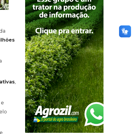
ida
ilhões
a
ativas
,
 e
elo
e