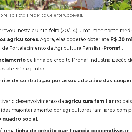
o feijão. Foto: Frederico Celente/Codevasf.
rovou, nesta quinta-feira (20/04), uma importante med
s agricultores
. Agora, elas poderão obter até
R$ 30 m
de Fortalecimento da Agricultura Familiar (
Pronaf
).
anciamento
da linha de crédito Pronaf Industrialização d
dos até 30 de junho.
mite de contratação por associado ativo das cooper
tivar o desenvolvimento da
agricultura familiar
no país
ídas majoritariamente por agricultores familiares, com p
o quadro social
.
a é uma
linha de crédito que financia cooperativas
qu