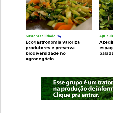
Sustentabilidade
Agricul
Ecogastronomia valoriza
Azedi
produtores e preserva
espaç
biodiversidade no
palada
agronegócio