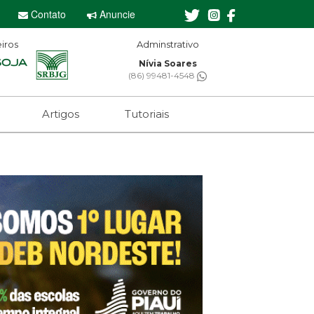
Contato
Anuncie
iros
Adminstrativo
Editor-chefe
Nívia Soares
Sebastian Eugênio
(86) 99481-4548
(61) 99650-2473
Artigos
Tutoriais