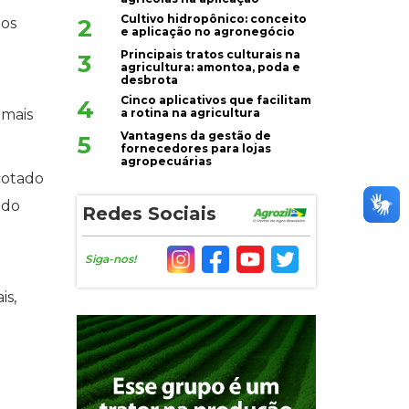
Cultivo hidropônico: conceito
2
nos
e aplicação no agronegócio
Principais tratos culturais na
3
agricultura: amontoa, poda e
desbrota
Cinco aplicativos que facilitam
4
a rotina na agricultura
 mais
Vantagens da gestão de
5
fornecedores para lojas
agropecuárias
cotado
 do
Redes Sociais
Siga-nos!
is,