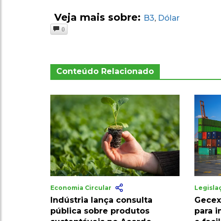
Veja mais sobre:
B3
Dólar
,
0
Conteúdo Relacionado
Economia Circular
Legisl
Indústria lança consulta
Gecex
pública sobre produtos
para 