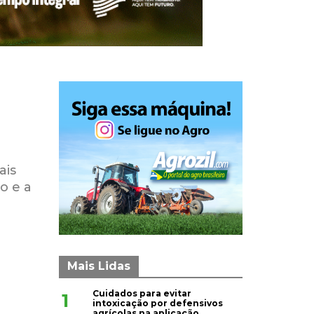
ais
o e a
m
Mais Lidas
Cuidados para evitar
1
intoxicação por defensivos
agrícolas na aplicação