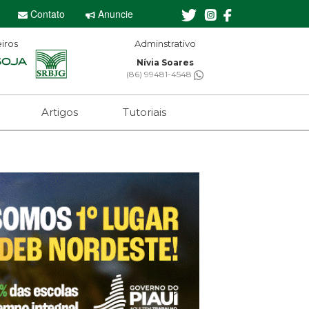
Contato
Anuncie
iros
Adminstrativo
Editor
Nívia Soares
Sebastia
(86) 99481-4548
(61) 996
Artigos
Tutoriais