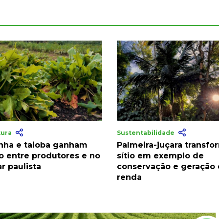
tura
Sustentabilidade
nha e taioba ganham
Palmeira-juçara transfo
o entre produtores e no
sítio em exemplo de
r paulista
conservação e geração
renda