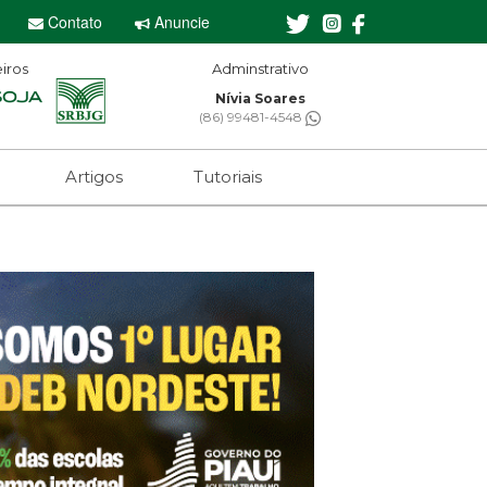
Contato
Anuncie
iros
dminstrativo
Editor-chefe
Nívia Soares
Sebastian Eugênio
6) 99481-4548
(61) 99650-2473
Artigos
Tutoriais