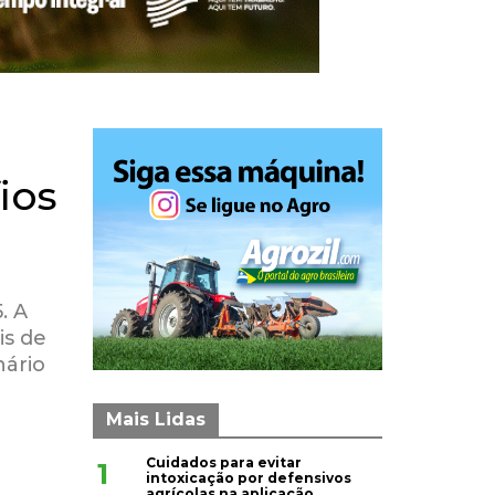
ios
. A
is de
nário
Mais Lidas
Cuidados para evitar
1
intoxicação por defensivos
agrícolas na aplicação