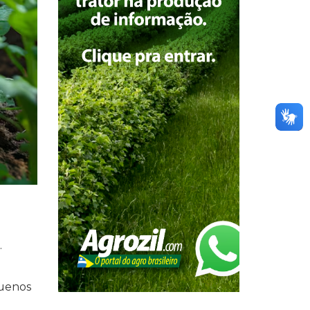
.
quenos