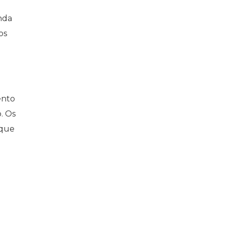
nda
os
ento
. Os
 que