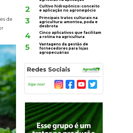
Cultivo hidropônico: conceito
2
e aplicação no agronegócio
Principais tratos culturais na
3
des de
agricultura: amontoa, poda e
desbrota
or
Cinco aplicativos que facilitam
4
a rotina na agricultura
Vantagens da gestão de
5
fornecedores para lojas
agropecuárias
Redes Sociais
Siga-nos!