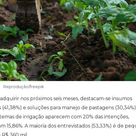
Reprodução/freepik
adquirir nos próximos seis meses, destacam-se insumos
 (41,38%) e soluções para manejo de pastagens (30,34%)
istemas de irrigação aparecem com 20% das intenções,
5,86%. A maioria dos entrevistados (53,33%) é de pe
 R$ 360 mil.