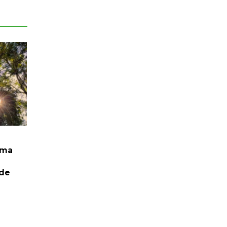
rma
 de