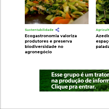
Sustentabilidade
Agricul
Ecogastronomia valoriza
Azedi
produtores e preserva
espaç
biodiversidade no
palada
agronegócio