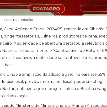
Foto: Reprodução
 Cana, Açúcar e Etanol 2024/25, realizada em Ribeirão 
 dirigentes setoriais, usineiros, produtores de cana, exe
ceiro. A solenidade de abertura destacou a relevância 
o Nacional, especialmente o “Combustível do Futuro” (P
 públicas favoráveis à mobilidade sustentável e descarbon
tíveis.
ncluindo a ampliação da adição à gasolina para até 35%,
 do biodiesel, prevê a mistura no diesel, podendo chega
 Nastari, enfatizou que o projeto coloca o Brasil na van
descarbonização.
eis do Ministério de Minas e Energia, Marlon Arraes, de