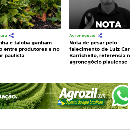
tura
Agronegócio
nha e taioba ganham
Nota de pesar pelo
o entre produtores e no
falecimento de Luiz Car
r paulista
Barrichello, referência 
agronegócio piauiense