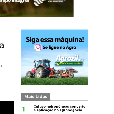
a
a
Mais Lidas
Cultivo hidropônico: conceito
1
e aplicação no agronegócio