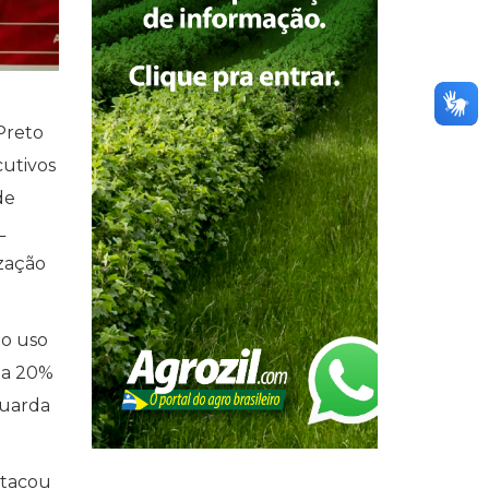
Preto
cutivos
de
L
ização
 o uso
r a 20%
guarda
stacou