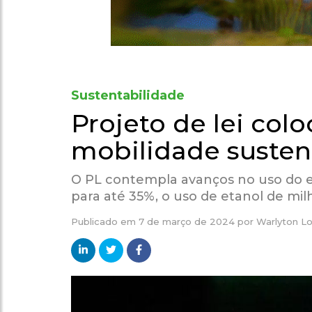
Sustentabilidade
Projeto de lei col
mobilidade susten
O PL contempla avanços no uso do et
para até 35%, o uso de etanol de mil
Publicado em
7 de março de 2024
por
Warlyton L