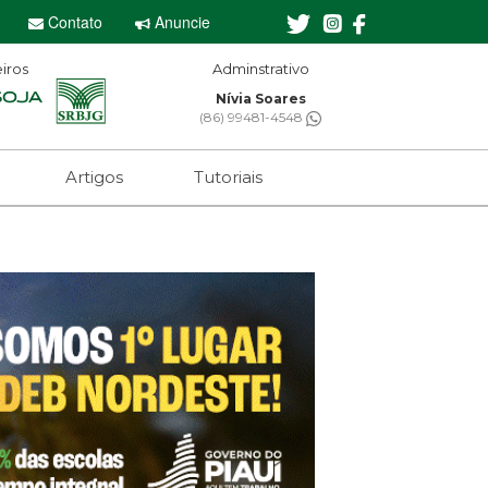
Contato
Anuncie
iros
Adminstrativo
Editor-chefe
Nívia Soares
Sebastian Eugênio
(86) 99481-4548
(61) 99650-2473
Artigos
Tutoriais