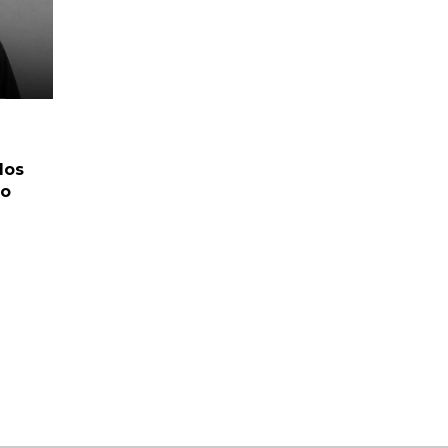
los
no