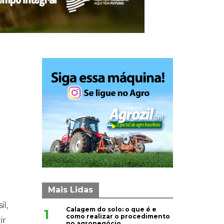
Mais Lidas
il,
Calagem do solo: o que é e
1
como realizar o procedimento
ir
no agronegócio