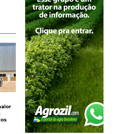
maior
m
dos