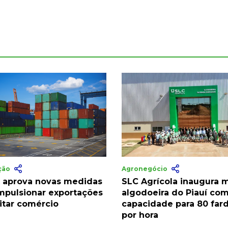
ação
Agronegócio
 aprova novas medidas
SLC Agrícola inaugura 
impulsionar exportações
algodoeira do Piauí co
litar comércio
capacidade para 80 far
por hora