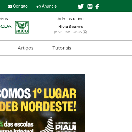
Contato
Anuncie
iros
Adminstrativo
Editor-
Nívia Soares
Sebastian 
(86) 99481-4548
(61) 99650
Artigos
Tutoriais