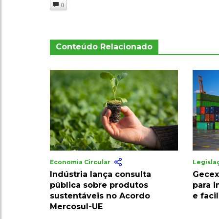
0
Conteúdo Relacionado
Economia Circular
Legisl
Indústria lança consulta
Gecex
pública sobre produtos
para 
sustentáveis no Acordo
e faci
Mercosul-UE