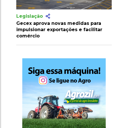
Legislação
das para
SLC Agrícola inaugura maior
facilitar
algodoeira do Piauí com capacidade
para 80 fardos por hora