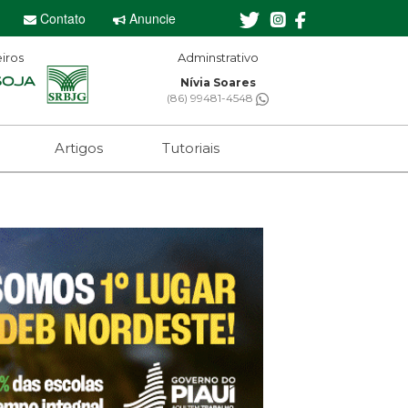
Contato
Anuncie
iros
Adminstrativo
Editor-chefe
Nívia Soares
Sebastian Eugênio
(86) 99481-4548
(61) 99650-2473
Artigos
Tutoriais