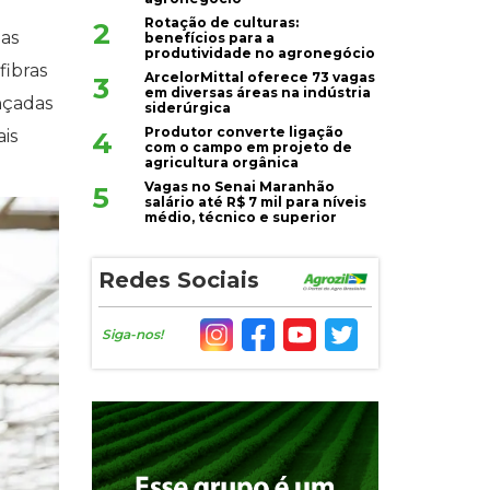
Rotação de culturas:
2
as
benefícios para a
produtividade no agronegócio
fibras
ArcelorMittal oferece 73 vagas
3
em diversas áreas na indústria
nçadas
siderúrgica
Produtor converte ligação
4
is
com o campo em projeto de
agricultura orgânica
Vagas no Senai Maranhão
5
salário até R$ 7 mil para níveis
médio, técnico e superior
Redes Sociais
Siga-nos!