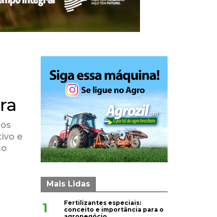
ra
nos
ivo e
to
Mais Lidas
Fertilizantes especiais:
1
conceito e importância para o
agronegócio