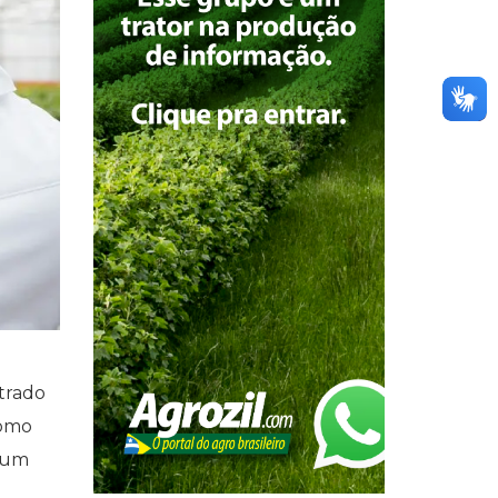
trado
como
o um