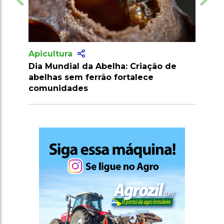
Apicultura
 Criação de
Agricultores do Piauí podem
talece
renegociar dívidas rurais com
descontos de até 90%