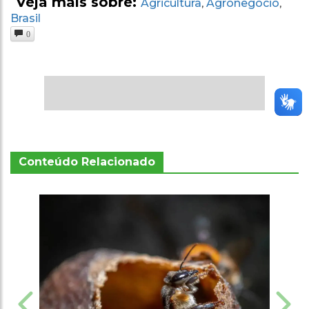
Veja mais sobre:
Agricultura
Agronegócio
,
,
Brasil
0
Conteúdo Relacionado