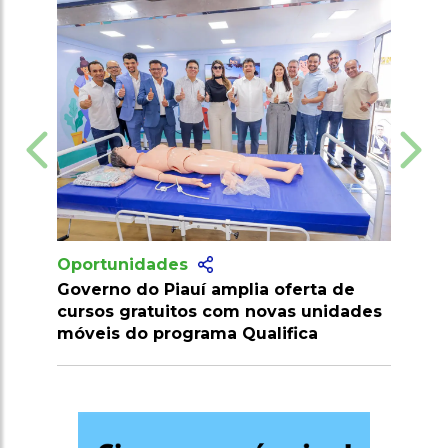
idades
Oportunidades
do Piauí amplia oferta de
Vagas no Senai Maranh
ratuitos com novas unidades
R$ 7 mil para níveis m
o programa Qualifica
superior