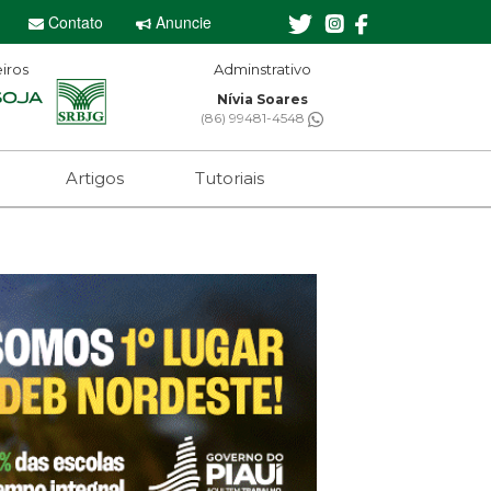
Contato
Anuncie
iros
Editor-chefe
Sebastian Eugênio
(61) 99650-2473
Artigos
Tutoriais