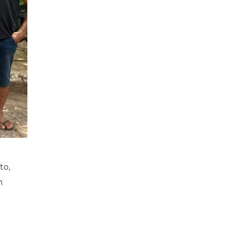
to,
m