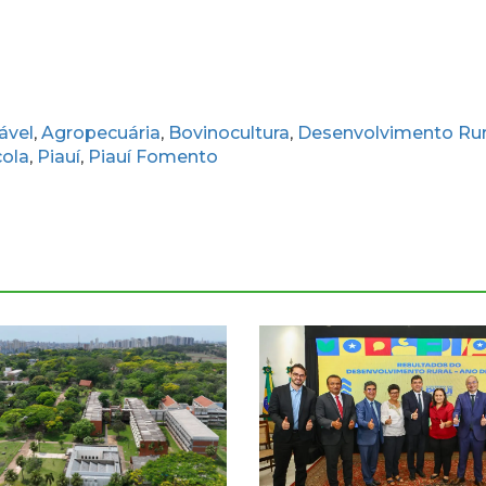
ável
Agropecuária
Bovinocultura
Desenvolvimento Rur
,
,
,
cola
Piauí
Piauí Fomento
,
,