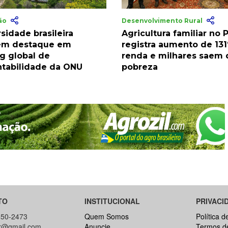
ão
Desenvolvimento Rural
sidade brasileira
Agricultura familiar no P
ém destaque em
registra aumento de 13
ng global de
renda e milhares saem 
ntabilidade da ONU
pobreza
TO
INSTITUCIONAL
PRIVACI
650-2473
Quem Somos
Política d
br@gmail.com
Anuncie
Termos d