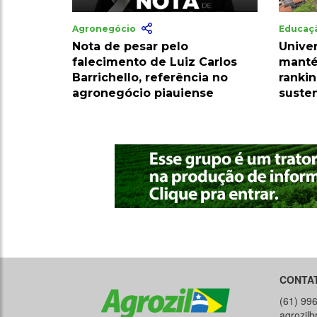
Agronegócio
Educaç
Nota de pesar pelo
Univer
falecimento de Luiz Carlos
mant
Barrichello, referência no
ranki
agronegócio piauiense
suste
CONTA
(61) 99
agrozil