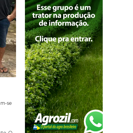
em-se
rte. O