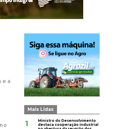
s e a
Mais Lidas
Ministro do Desenvolvimento
1
destaca cooperação industrial
m o
na abertura da reunião dos