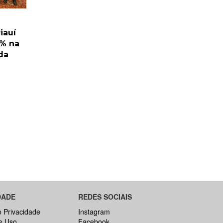
iauí
1% na
da
DADE
REDES SOCIAIS
e Privacidade
Instagram
e Uso
Facebook