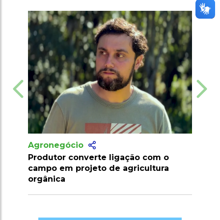
Agronegócio
Agronegócio
Produtor converte ligação com o
Marrocos susp
campo em projeto de agricultura
importação de
orgânica
2026