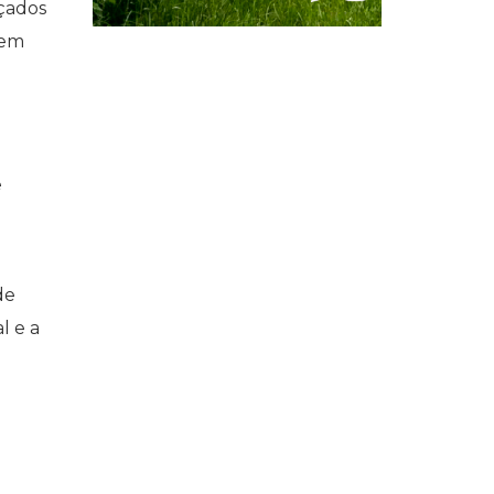
nçados
sem
e
de
l e a