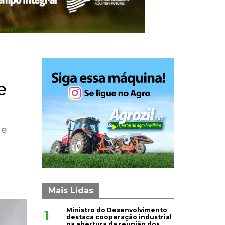
e
 e
Mais Lidas
Ministro do Desenvolvimento
1
destaca cooperação industrial
na abertura da reunião dos