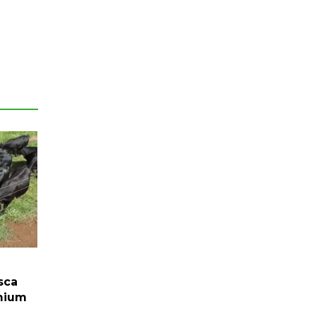
sca
mium