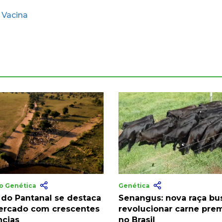
Vacina
,
ão Genética
Genética
 do Pantanal se destaca
Senangus: nova raça bu
rcado com crescentes
revolucionar carne pre
ncias
no Brasil