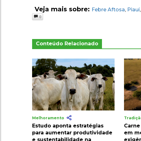
Veja mais sobre:
Febre Aftosa
Piauí
,
0
Conteúdo Relacionado
Melhoramento
Tradiç
Estudo aponta estratégias
Carne
para aumentar produtividade
em me
e sustentabilidade na
exigê