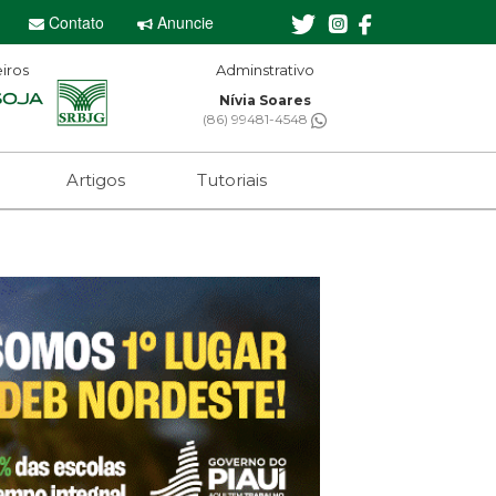
Contato
Anuncie
iros
Adminstrativo
Editor-chefe
Nívia Soares
Sebastian Eugênio
(86) 99481-4548
(61) 99650-2473
Artigos
Tutoriais