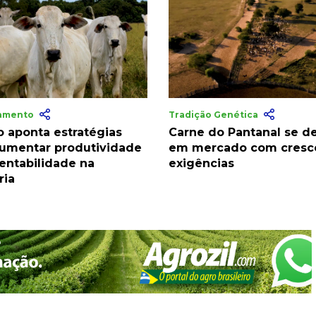
amento
Tradição Genética
o aponta estratégias
Carne do Pantanal se d
aumentar produtividade
em mercado com cresc
tentabilidade na
exigências
ria