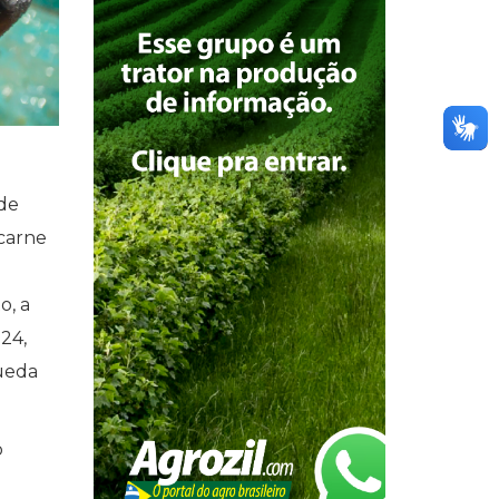
de
 carne
o, a
024,
ueda
o