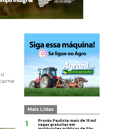
ou
 carne
Mais Lidas
Provão Paulista: mais de 15 mil
1
vagas gratuitas em
instituições públicas de São