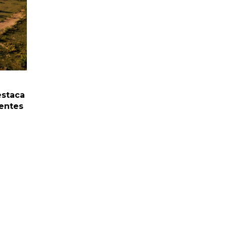
estaca
entes