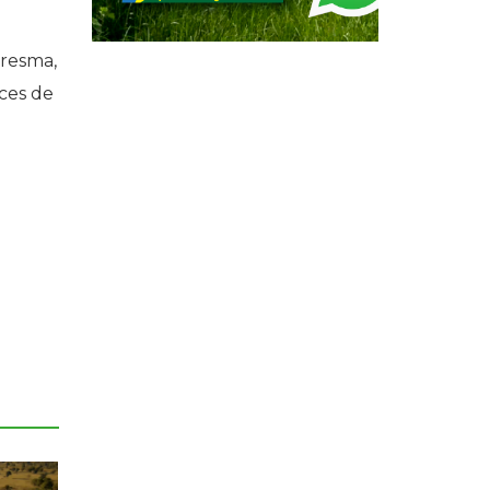
aresma,
ces de