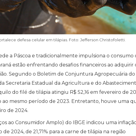
alece defesa celular em tilápias. Foto: Jefferson Christofoletti.
de a Páscoa e tradicionalmente impulsiona o consumo 
aná estão enfrentando desafios financeiros ao adquirir
região. Segundo o Boletim de Conjuntura Agropecuária do
a Secretaria Estadual da Agricultura e do Abasteciment
ilo do filé de tilápia atingiu R$ 52,16 em fevereiro de 2
o ao mesmo período de 2023. Entretanto, houve uma q
iro de 2024.
eços ao Consumidor Amplo) do IBGE indicou uma inflaçã
 de 2024, de 21,71% para a carne de tilápia na região