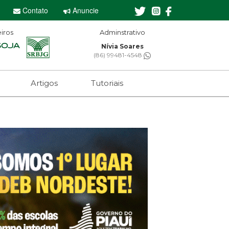
Contato
Anuncie
iros
Adminstrativo
Editor-chefe
Nívia Soares
Sebastian Eugênio
6) 99481-4548
(61) 99650-2473
Artigos
Tutoriais