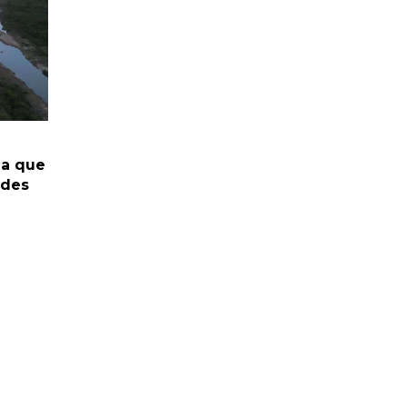
da que
ades