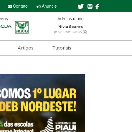
Contato
Anuncie
iros
minstrativo
Editor-chefe
via Soares
Sebastian Eugênio
 99481-4548
(61) 99650-2473
Artigos
Tutoriais