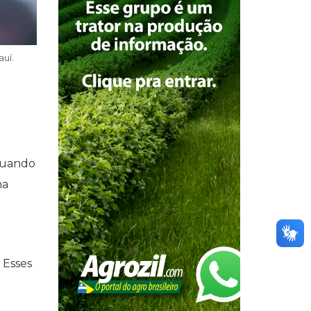
auí.
 quando
na
 Esses