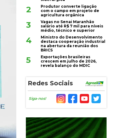
Produtor converte ligação
2
com o campo em projeto de
agricultura orgânica
Vagas no Senai Maranhão
3
salário até R$ 7 mil para níveis
médio, técnico e superior
Ministro do Desenvolvimento
4
destaca cooperação industrial
na abertura da reunião dos
BRICS
Exportações brasileiras
5
crescem em julho de 2026,
revela balanço do MDIC
Redes Sociais
Siga-nos!