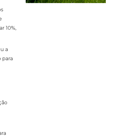
os
e
ar 10%,
ou a
 para
ção
ara