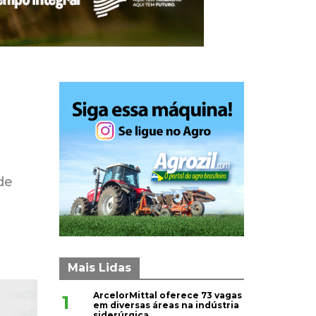
de
Mais Lidas
ArcelorMittal oferece 73 vagas
1
em diversas áreas na indústria
siderúrgica