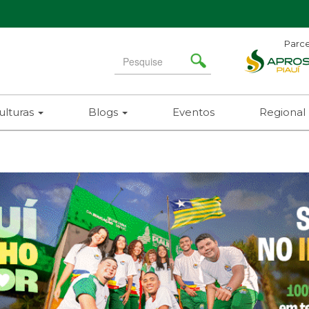
Parce
Ad
Search
Ní
for
(86)
ulturas
Blogs
Eventos
Regional