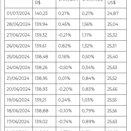
R$
US$
01/07/2024
140,23
0,21%
0,21%
24,87
28/06/2024
139,94
0,45%
1,56%
25,04
27/06/2024
139,32
-0,21%
1,11%
25,32
26/06/2024
139,61
0,82%
1,32%
25,31
25/06/2024
138,48
0,16%
0,50%
25,40
24/06/2024
138,26
-0,50%
0,34%
25,63
21/06/2024
138,95
0,01%
0,84%
25,52
20/06/2024
138,93
-0,20%
0,83%
25,66
19/06/2024
139,21
0,24%
1,03%
25,55
18/06/2024
138,88
-0,10%
0,79%
25,56
17/06/2024
139,02
-0,74%
0,89%
25,63