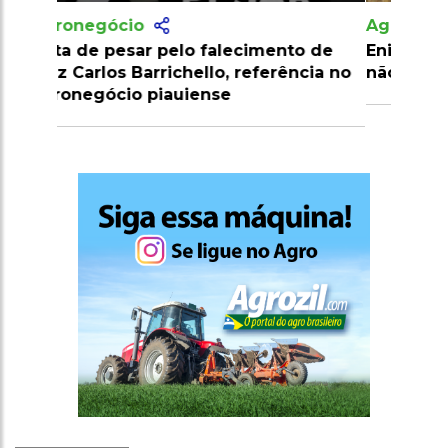
Agronegócio
Enigma da cadeia alimentar: jacarés
não comem capivaras?
Mais Lidas