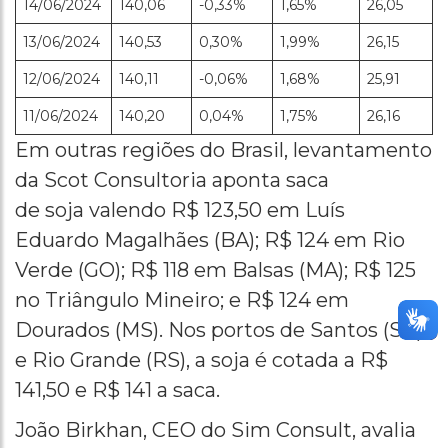
14/06/2024
140,06
-0,33%
1,65%
26,05
13/06/2024
140,53
0,30%
1,99%
26,15
12/06/2024
140,11
-0,06%
1,68%
25,91
11/06/2024
140,20
0,04%
1,75%
26,16
Em outras regiões do Brasil, levantamento
da Scot Consultoria aponta saca
de soja valendo R$ 123,50 em Luís
Eduardo Magalhães (BA); R$ 124 em Rio
Verde (GO); R$ 118 em Balsas (MA); R$ 125
no Triângulo Mineiro; e R$ 124 em
Dourados (MS). Nos portos de Santos (SP)
e Rio Grande (RS), a soja é cotada a R$
141,50 e R$ 141 a saca.
João Birkhan, CEO do Sim Consult, avalia