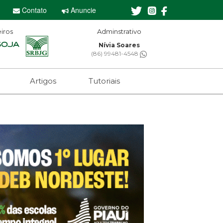
Contato
Anuncie
iros
Adminstrativo
Nívia Soares
(86) 99481-4548
Artigos
Tutoriais