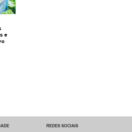
s
s e
vo
DADE
REDES SOCIAIS