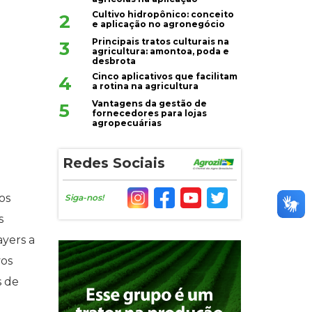
Cultivo hidropônico: conceito
2
e aplicação no agronegócio
Principais tratos culturais na
3
agricultura: amontoa, poda e
desbrota
Cinco aplicativos que facilitam
4
a rotina na agricultura
Vantagens da gestão de
5
fornecedores para lojas
agropecuárias
Redes Sociais
os
Siga-nos!
s
ayers a
vos
s de