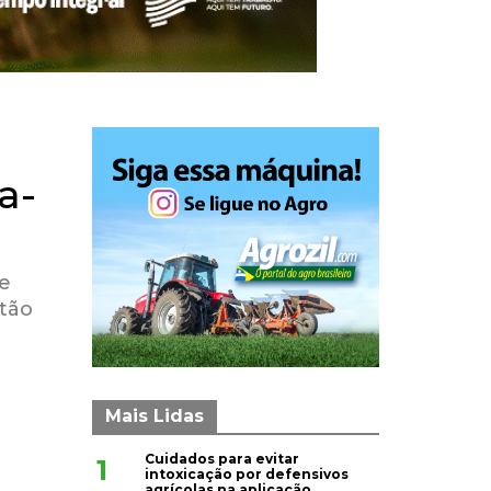
a-
 e
stão
Mais Lidas
Cuidados para evitar
1
intoxicação por defensivos
agrícolas na aplicação