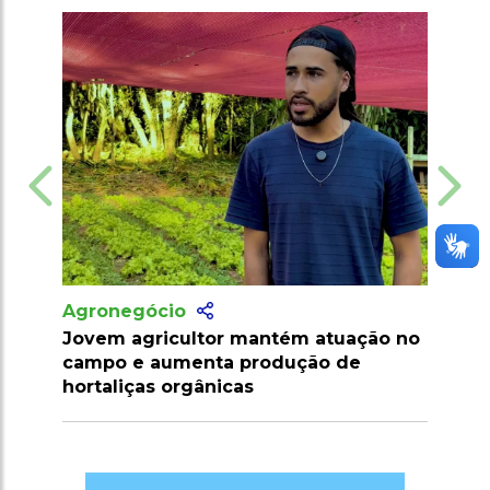
Agronegócio
Agrone
Jovem agricultor mantém atuação no
Produtor
campo e aumenta produção de
com apo
hortaliças orgânicas