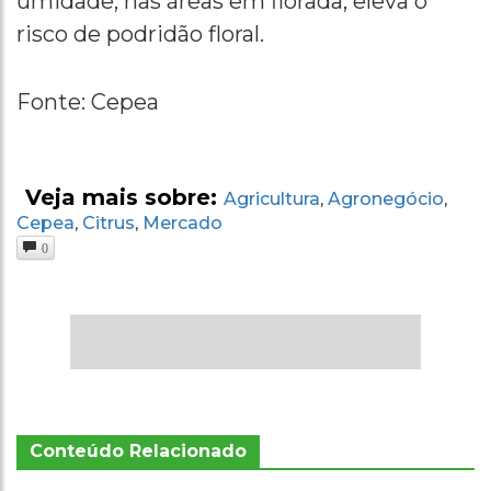
umidade, nas áreas em florada, eleva o
risco de podridão floral.
Fonte: Cepea
Veja mais sobre:
Agricultura
Agronegócio
,
,
Cepea
Citrus
Mercado
,
,
0
Conteúdo Relacionado