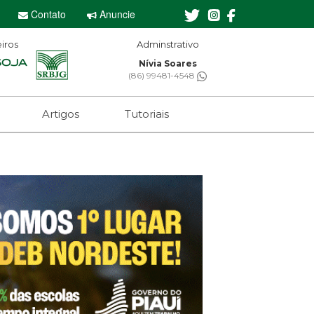
Contato
Anuncie
iros
minstrativo
Editor-chefe
ívia Soares
Sebastian Eugênio
 99481-4548
(61) 99650-2473
Artigos
Tutoriais