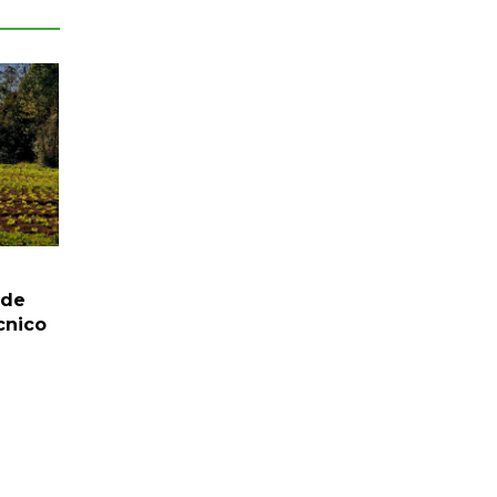
 de
cnico