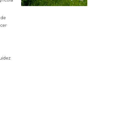
grícola
 de
ecer
luidez