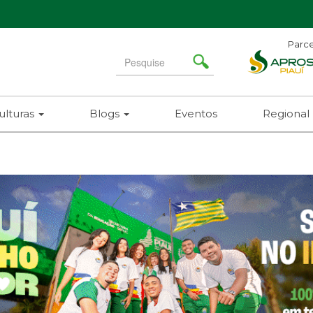
Parce
Ad
Search
N
for
(86)
ulturas
Blogs
Eventos
Regional