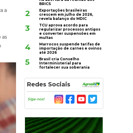
BRICS
a a
Exportações brasileiras
2
crescem em julho de 2026,
revela balanço do MDIC
TCU aprova acordo para
3
regularizar processos antigos
e converter suspensões em
 as
multas
Marrocos suspende tarifas de
4
e
importação de carnes e ovinos
até 2026
Brasil cria Conselho
5
Interministerial para
fortalecer sua soberania
Redes Sociais
Siga-nos!