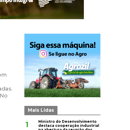
com
adas.
 No
Mais Lidas
Ministro do Desenvolvimento
1
destaca cooperação industrial
na abertura da reunião dos