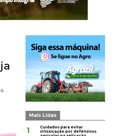
ja
a.
Mais Lidas
Cuidados para evitar
1
intoxicação por defensivos
agrícolas na aplicação