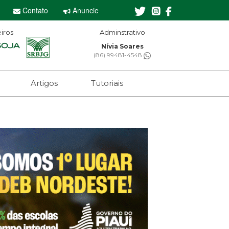
Contato
Anuncie
iros
Adminstrativo
Editor-chefe
Nívia Soares
Sebastian Eugênio
(86) 99481-4548
(61) 99650-2473
Artigos
Tutoriais