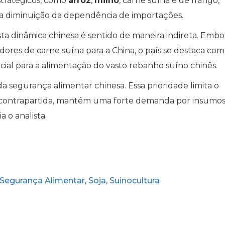
stratégicos, como
arroz
,
milho
, carne suína e de frango,
 a diminuição da dependência de importações.
sta dinâmica chinesa é sentido de maneira indireta. Embo
cedores de carne suína para a China, o país se destaca c
cial para a alimentação do vasto rebanho suíno chinês.
a segurança alimentar chinesa. Essa prioridade limita o
contrapartida, mantém uma forte demanda por insumos
a o analista.
Segurança Alimentar
Soja
Suinocultura
,
,