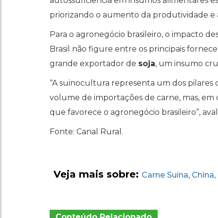
autossuficiência em insumos alimentares e
priorizando o aumento da produtividade e
Para o agronegócio brasileiro, o impacto de
Brasil não figure entre os principais forne
grande exportador de
soja
, um insumo cru
“A suinocultura representa um dos pilares d
volume de importações de carne, mas, em 
que favorece o agronegócio brasileiro”, avali
Fonte: Canal Rural.
Veja mais sobre:
Carne Suína
China
,
,
Conteúdo Relacionado