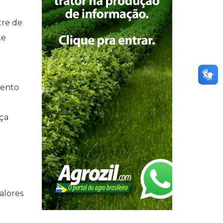
tre de
te
mento
ça
alores