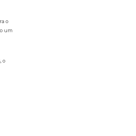
ra o
omo um
, o