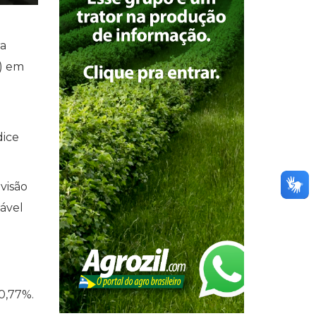
ra
A) em
dice
visão
tável
0,77%.