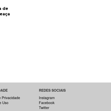
a de
meaça
DADE
REDES SOCIAIS
e Privacidade
Instagram
e Uso
Facebook
Twitter