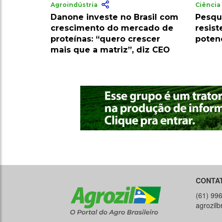
Agroindústria
Ciênci
Danone investe no Brasil com
Pesqu
crescimento do mercado de
resist
proteínas: “quero crescer
poten
mais que a matriz”, diz CEO
CONTA
(61) 99
agrozil