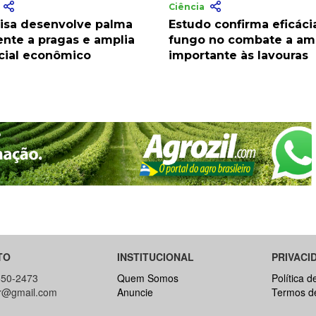
a
Ciência
isa desenvolve palma
Estudo confirma eficáci
ente a pragas e amplia
fungo no combate a a
cial econômico
importante às lavouras
TO
INSTITUCIONAL
PRIVACI
650-2473
Quem Somos
Política d
br@gmail.com
Anuncie
Termos d