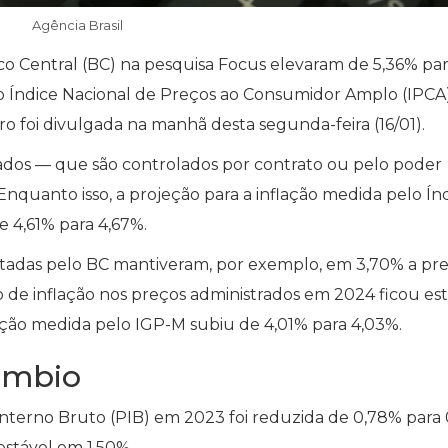
Agência Brasil
nco Central (BC) na pesquisa Focus elevaram de 5,36% pa
elo Índice Nacional de Preços ao Consumidor Amplo (IPC
o foi divulgada na manhã desta segunda-feira (16/01).
rados — que são controlados por contrato ou pelo poder
quanto isso, a projeção para a inflação medida pelo Ín
 4,61% para 4,67%.
sultadas pelo BC mantiveram, por exemplo, em 3,70% a pre
o de inflação nos preços administrados em 2024 ficou es
ação medida pelo IGP-M subiu de 4,01% para 4,03%.
câmbio
Interno Bruto (PIB) em 2023 foi reduzida de 0,78% para 
estável em 1,50%.