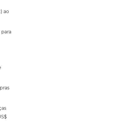
c) ao
 para
e
pras
ças
 US$