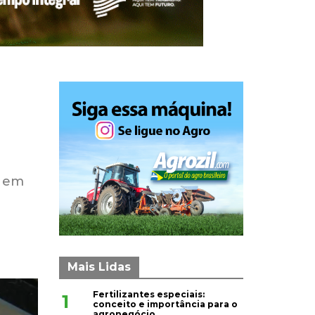
, em
Mais Lidas
Fertilizantes especiais:
1
conceito e importância para o
agronegócio