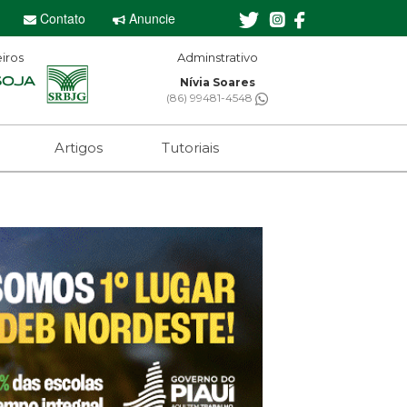
Contato
Anuncie
iros
Editor-chefe
Sebastian Eugênio
(61) 99650-2473
Artigos
Tutoriais