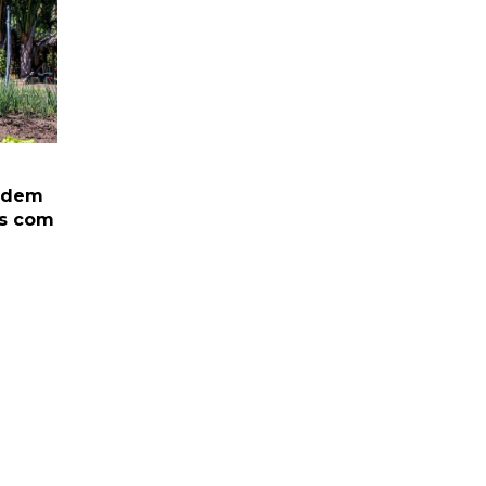
podem
is com