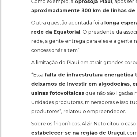
Como exemplo, a
Aprosoja Piauí
, após ser
aproximadamente 300 km de linhas de 
Outra questão apontada foi a
longa espera
rede da Equatorial
. O presidente da assoc
rede, a gente entrega para eles e a gente n
concessionária tem”
A limitação do Piauí em atrair grandes cor
“Essa
falta de infraestrutura energética
deixamos de investir em algodoeiras, 
usinas fotovoltaicas
que não são ligadas n
unidades produtoras, mineradoras e isso tud
produtores”, relatou o empreendedor.
Sobre os frigoríficos, Alzir Neto citou o c
estabelecer-se na região de Uruçuí
, com