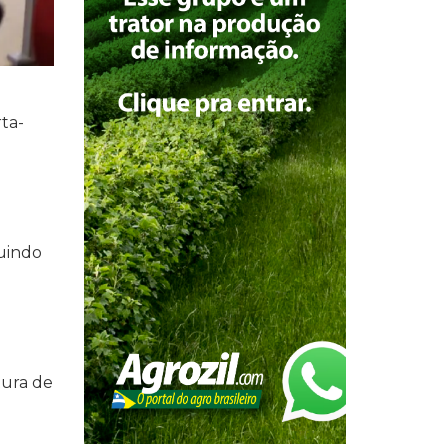
ta-
luindo
tura de