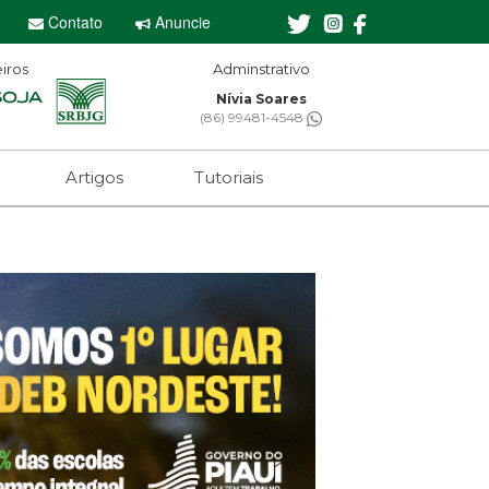
Contato
Anuncie
iros
Editor-chefe
Sebastian Eugênio
(61) 99650-2473
Artigos
Tutoriais