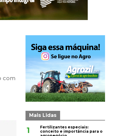
ão com
Mais Lidas
Fertilizantes especiais:
1
conceito e importância para o
agronegócio