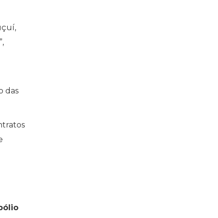
uçuí,
,
o das
ntratos
e
ólio