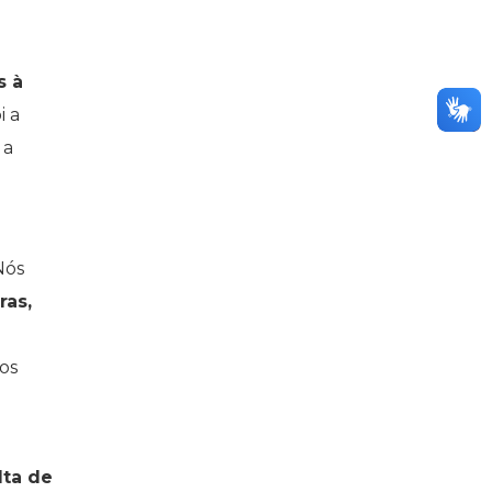
s à
i a
 a
Nós
ras,
os
lta de