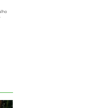
alho
í