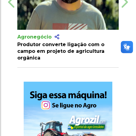
Agronegócio
Agrone
Produtor converte ligação com o
Marroco
campo em projeto de agricultura
importa
orgânica
2026