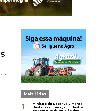
os
 os
Mais Lidas
Ministro do Desenvolvimento
1
destaca cooperação industrial
na abertura da reunião dos