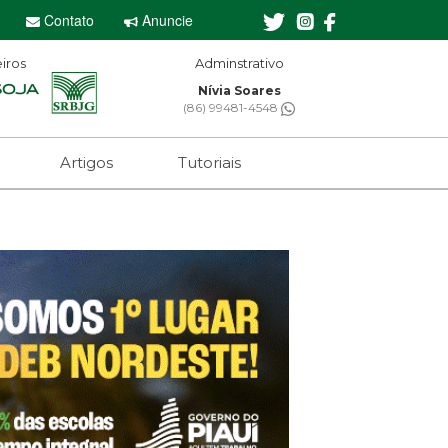
Contato
Anuncie
iros
Adminstrativo
Editor-chefe
Nívia Soares
Sebastian Eugênio
6) 99481-4548
(61) 99650-2473
Artigos
Tutoriais