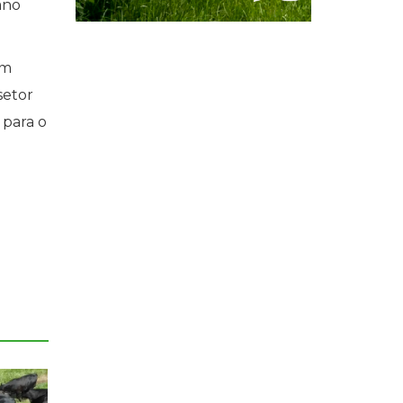
ano
om
setor
 para o