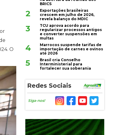
BRICS
Exportações brasileiras
2
crescem em julho de 2026,
revela balanço do MDIC
TCU aprova acordo para
3
regularizar processos antigos
or
e converter suspensões em
multas
 de
Marrocos suspende tarifas de
4
024. O
importação de carnes e ovinos
até 2026
Brasil cria Conselho
5
Interministerial para
fortalecer sua soberania
Redes Sociais
Siga-nos!