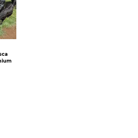
sca
mium