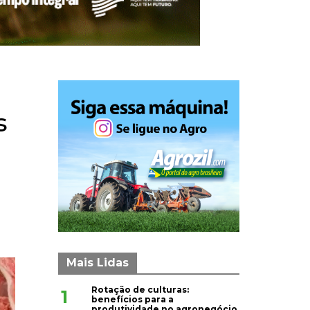
s
Mais Lidas
Rotação de culturas:
1
benefícios para a
produtividade no agronegócio