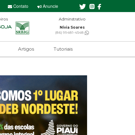
Contato
Anuncie
iros
Adminstrativo
Editor-chefe
Nívia Soares
Sebastian Eugênio
(86) 99481-4548
(61) 99650-2473
Artigos
Tutoriais