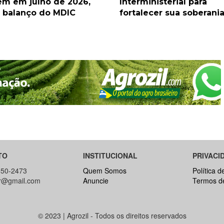
em em julho de 2026,
Interministerial para
a balanço do MDIC
fortalecer sua soberani
TO
INSTITUCIONAL
PRIVACI
650-2473
Quem Somos
Política d
br@gmail.com
Anuncie
Termos d
© 2023 | Agrozil - Todos os direitos reservados