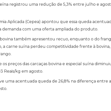
eína registrou uma redução de 5,3% entre julho e agost
ia Aplicada (Cepea) apontou que essa queda acentuad
ixa demanda com uma oferta ampliada do produto.
a bovina também apresentou recuo, enquanto o do fran
o, a carne suína perdeu competitividade frente à bovina
rango.
os preços das carcaças bovina e especial suína diminuiu
93 Reais/kg em agosto.
ouve uma acentuada queda de 26,8% na diferença entre a
sto.