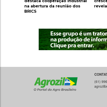
destaca cooperação industrial
cresc
na abertura da reunião dos
revel
BRICS
CONTA
(61) 99
agrozil