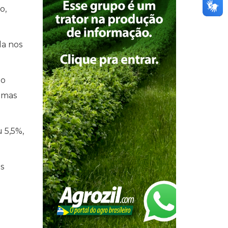
o,
a nos
go
, mas
 5,5%,
s