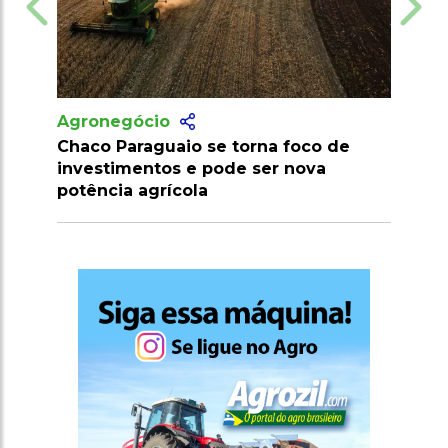
Agronegócio
a foco de
Agricultores do Piauí podem
er nova
renegociar dívidas rurais com
descontos de até 90%