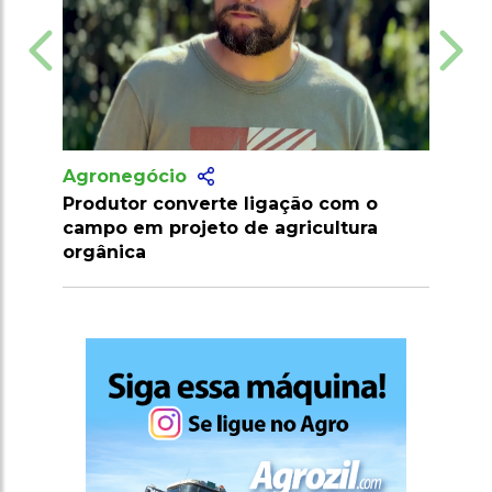
onegócio
Agronegócio
dutor converte ligação com o
Marrocos suspend
po em projeto de agricultura
importação de ca
ânica
2026