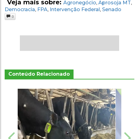
Veja mais sobre:
Agronegócio
Aprosoja MT
,
,
Democracia
FPA
Intervenção Federal
Senado
,
,
,
0
Conteúdo Relacionado