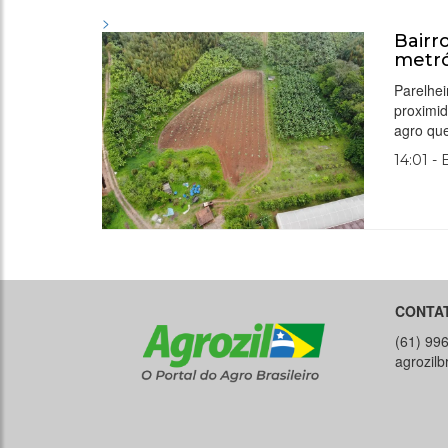
>
Bairr
metró
Parelhei
proximid
agro que
14:01 -
CONTA
(61) 99
agrozil