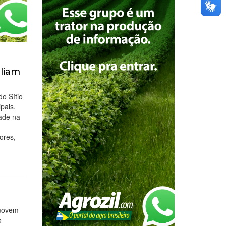
pliam
do Sítio
pais,
dade na
ores,
omovem
o