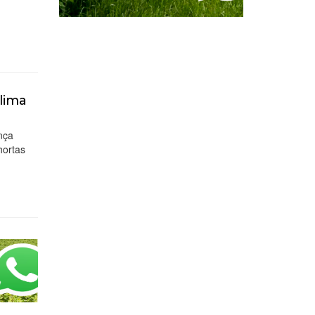
lima
nça
hortas