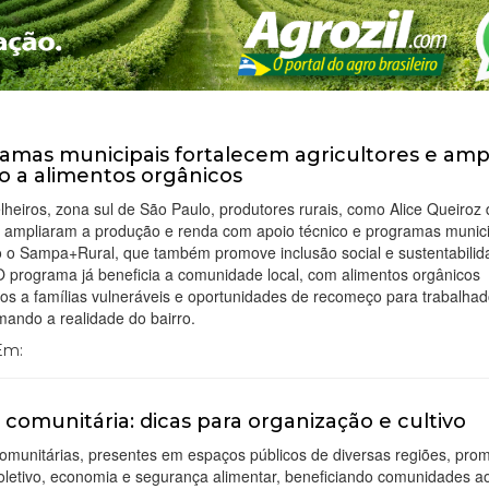
amas municipais fortalecem agricultores e am
o a alimentos orgânicos
heiros, zona sul de São Paulo, produtores rurais, como Alice Queiroz 
, ampliaram a produção e renda com apoio técnico e programas munici
do o Sampa+Rural, que também promove inclusão social e sustentabili
O programa já beneficia a comunidade local, com alimentos orgânicos
os a famílias vulneráveis e oportunidades de recomeço para trabalhad
mando a realidade do bairro.
 Em:
 comunitária: dicas para organização e cultivo
comunitárias, presentes em espaços públicos de diversas regiões, pr
coletivo, economia e segurança alimentar, beneficiando comunidades a