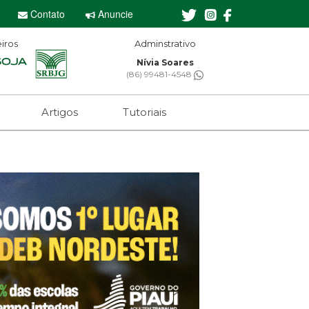
Contato
Anuncie
iros
Adminstrativo
Editor-chefe
Nívia Soares
Sebastian Eugên
(86) 99481-4548
(61) 99650-2473
Artigos
Tutoriais