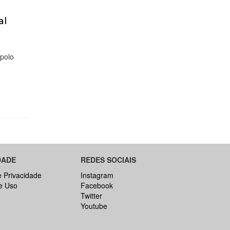
al
 polo
DADE
REDES SOCIAIS
e Privacidade
Instagram
e Uso
Facebook
Twitter
Youtube