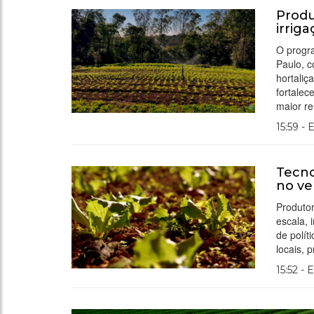
Produ
irrig
O progra
Paulo, c
hortaliç
fortalec
maior re
15:59 - 
Tecno
no ve
Produtor
escala, 
de polít
locais, 
15:52 - 