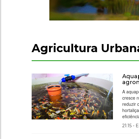
Agricultura Urban
Aquap
agro
A aquapo
cresce n
reduzir
hortaliç
eficiênc
21:15 - 