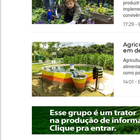
produzir
impleme
convivên
17:29 -
Agric
em d
Agricul
alimenta
como pol
14:01 -