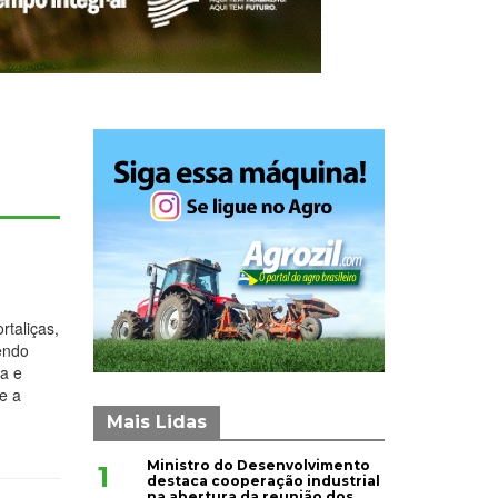
rtaliças,
dendo
ia e
 e a
Mais Lidas
Ministro do Desenvolvimento
1
destaca cooperação industrial
na abertura da reunião dos