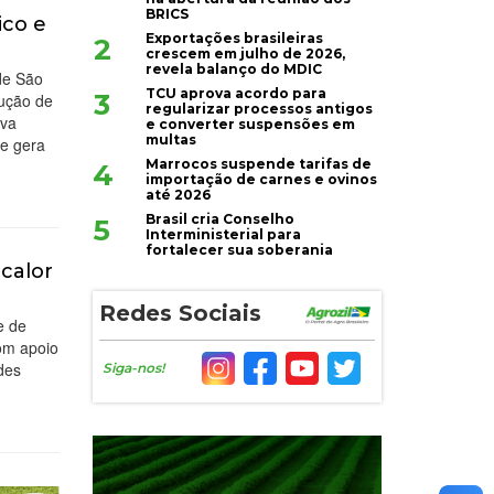
BRICS
ico e
Exportações brasileiras
2
crescem em julho de 2026,
revela balanço do MDIC
de São
TCU aprova acordo para
3
dução de
regularizar processos antigos
iva
e converter suspensões em
multas
 e gera
Marrocos suspende tarifas de
4
importação de carnes e ovinos
até 2026
Brasil cria Conselho
5
Interministerial para
fortalecer sua soberania
 calor
Redes Sociais
e de
Com apoio
des
Siga-nos!