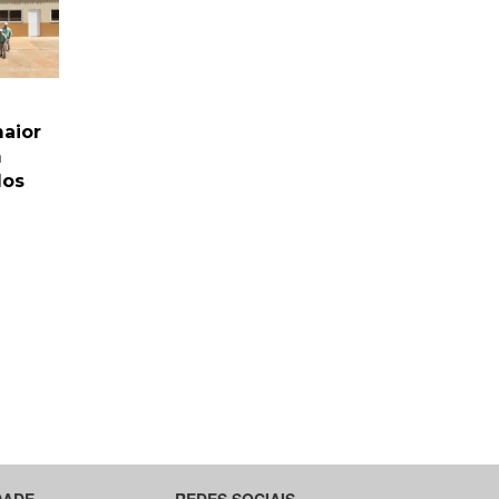
maior
m
dos
DADE
REDES SOCIAIS