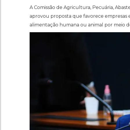
A Comissão de Agricultura, Pecuária, Aba
aprovou proposta que favorece empresas e
alimentação humana ou animal por meio d