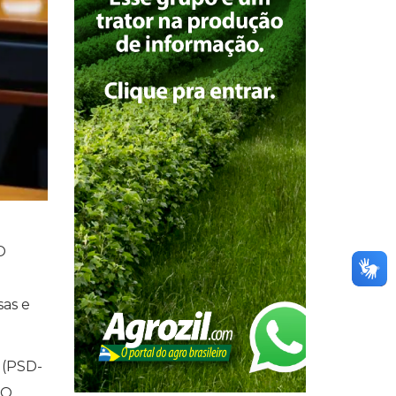
O
sas e
 (PSD-
 O