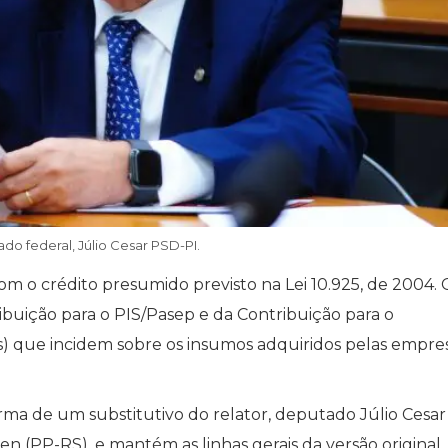
do federal, Júlio Cesar PSD-PI.
om o crédito presumido previsto na Lei 10.925, de 2004. 
buição para o PIS/Pasep e da Contribuição para o
s) que incidem sobre os insumos adquiridos pelas empre
orma de um substitutivo do relator, deputado Júlio Cesar
n (PP-RS), e mantém as linhas gerais da versão original.