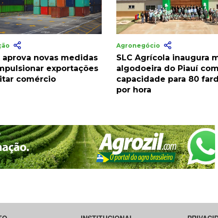
ação
Agronegócio
 aprova novas medidas
SLC Agrícola inaugura 
impulsionar exportações
algodoeira do Piauí co
litar comércio
capacidade para 80 far
por hora
TO
INSTITUCIONAL
PRIVACI