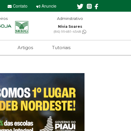
Contato
Anuncie
iros
Editor-chefe
Sebastian Eugênio
(61) 99650-2473
Artigos
Tutoriais