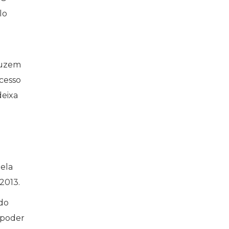
lo
duzem
cesso
deixa
pela
2013.
 do
 poder