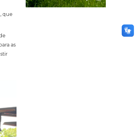
o, que
 de
para as
stir