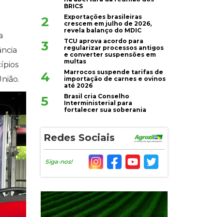
BRICS
Exportações brasileiras
2
crescem em julho de 2026,
revela balanço do MDIC
a
TCU aprova acordo para
3
regularizar processos antigos
ância
e converter suspensões em
multas
ípios
Marrocos suspende tarifas de
4
nião.
importação de carnes e ovinos
até 2026
Brasil cria Conselho
5
Interministerial para
fortalecer sua soberania
Redes Sociais
Siga-nos!