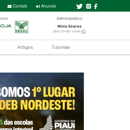
Contato
Anuncie
iros
Editor-chefe
Sebastian Eugênio
(61) 99650-2473
Artigos
Tutoriais