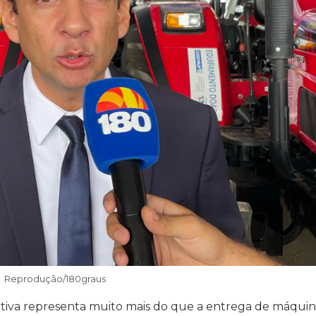
Reprodução/180graus
iativa representa muito mais do que a entrega de máquin