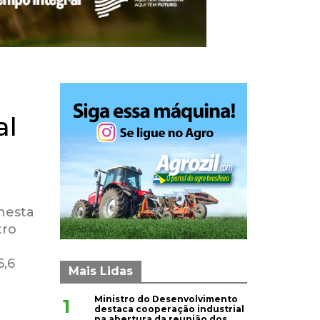
al
nesta
tro
5,6
Mais Lidas
Ministro do Desenvolvimento
1
destaca cooperação industrial
na abertura da reunião dos