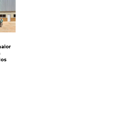
maior
m
dos