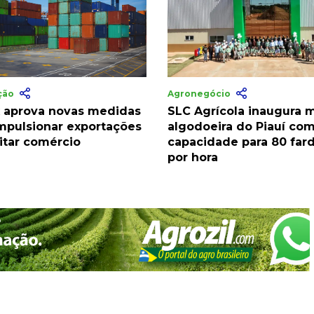
ação
Agronegócio
 aprova novas medidas
SLC Agrícola inaugura 
impulsionar exportações
algodoeira do Piauí co
litar comércio
capacidade para 80 far
por hora