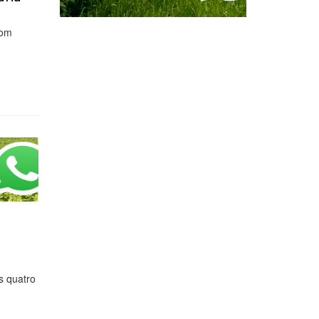
com
a
s quatro