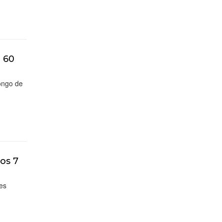
á 60
ongo de
os 7
ões