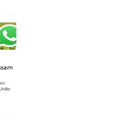
assam
uí,
 União