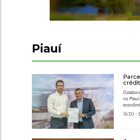
Piauí
Parce
crédi
Colabora
no Piauí
econômi
16:30 -