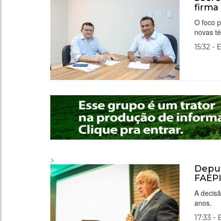
firma
O foco p
novas t
15:32 - 
>
Deput
FAEP
A decis
anos.
17:33 -