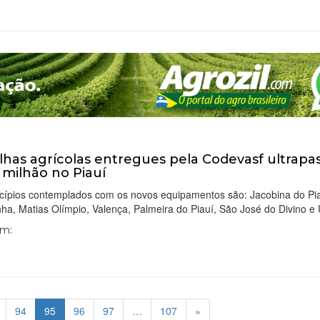
lhas agrícolas entregues pela Codevasf ultrap
3 milhão no Piauí
cípios contemplados com os novos equipamentos são: Jacobina do Pia
a, Matias Olímpio, Valença, Palmeira do Piauí, São José do Divino e
Em:
94
95
96
97
…
107
»