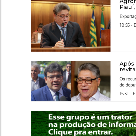
Agron
Piauí
Exporta
18:55 -
Após 
revit
Os recu
do depu
15:31 - 