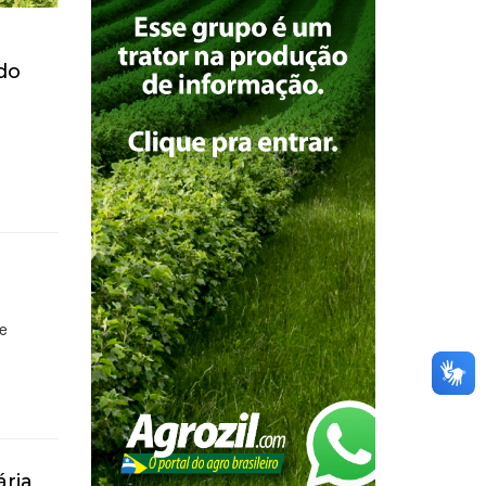
 do
de
ária