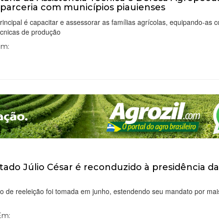
 parceria com municípios piauienses
rincipal é capacitar e assessorar as famílias agrícolas, equipando-as 
écnicas de produção
Em:
ado Júlio César é reconduzido à presidência d
I
ão de reeleição foi tomada em junho, estendendo seu mandato por mai
 Em: