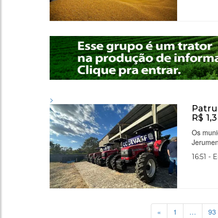
>
Patru
R$ 1,
Os muni
Jerumenh
16:51 - 
«
1
…
93