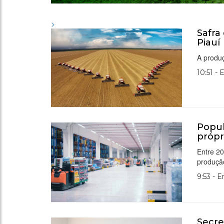
>
Safra
Piauí
A produ
10:51 - 
Popul
própr
Entre 2
produçã
9:53 - 
Secre