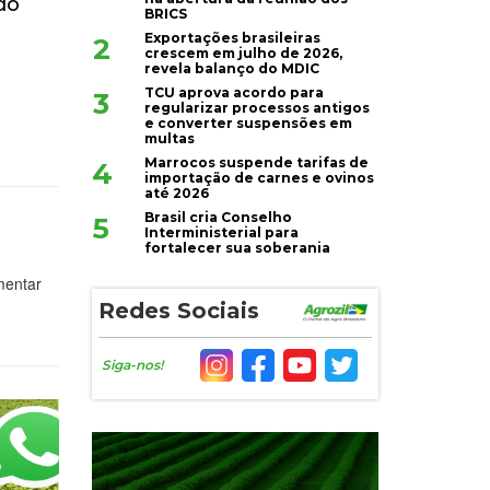
do
BRICS
Exportações brasileiras
2
crescem em julho de 2026,
revela balanço do MDIC
TCU aprova acordo para
3
regularizar processos antigos
e converter suspensões em
multas
Marrocos suspende tarifas de
4
importação de carnes e ovinos
até 2026
Brasil cria Conselho
5
Interministerial para
fortalecer sua soberania
mentar
Redes Sociais
Siga-nos!