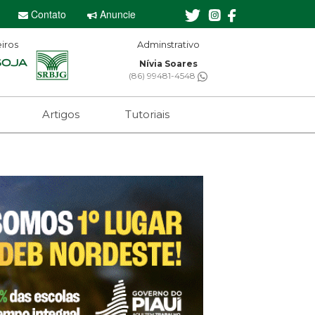
Contato
Anuncie
iros
Editor-chefe
Sebastian Eugênio
(61) 99650-2473
Artigos
Tutoriais