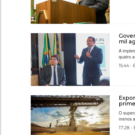
Gover
mil a
A implem
quatro 
15:44 -
Expor
prime
O superá
menos as
17:28 -