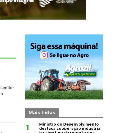
e
familiar
to
Mais Lidas
Ministro do Desenvolvimento
1
destaca cooperação industrial
na abertura da reunião dos